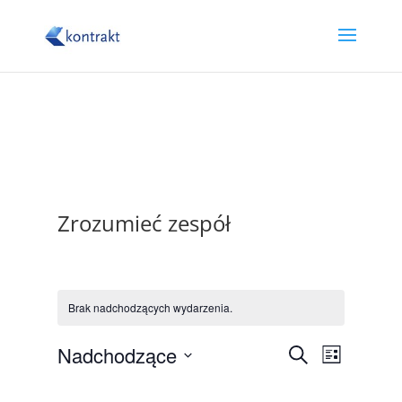
Zrozumieć zespół
Brak nadchodzących wydarzenia.
Wydarzeni
Wydarz
Nadchodzące
Szukaj
Lista
Widoki
Nawigacja
Wybierz
nawigac
po
datę.