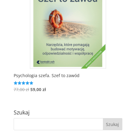
Psychologia szefa. Szef to zawód
Pierwotna
Aktualna
77,00
zł
59,00
zł
Oceniono
5.00
cena
cena
na 5
wynosiła:
wynosi:
77,00 zł.
59,00 zł.
Szukaj