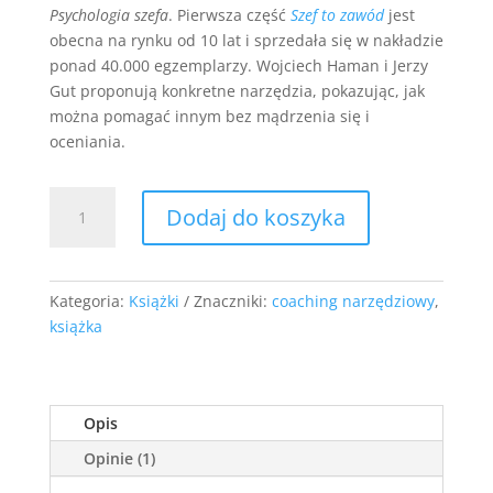
Psychologia szefa
. Pierwsza część
Szef to zawód
jest
obecna na rynku od 10 lat i sprzedała się w nakładzie
ponad 40.000 egzemplarzy. Wojciech Haman i Jerzy
Gut proponują konkretne narzędzia, pokazując, jak
można pomagać innym bez mądrzenia się i
oceniania.
ilość
Dodaj do koszyka
Coaching
narzędziowy
-
Psychologia
Kategoria:
Książki
Znaczniki:
coaching narzędziowy
,
szefa
książka
część
2
Opis
Opinie (1)