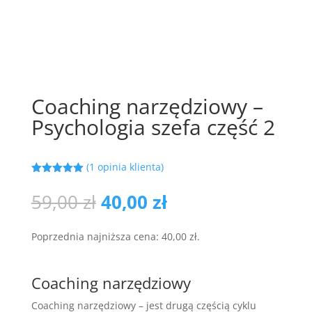
Coaching narzędziowy –
Psychologia szefa część 2
(
1
opinia klienta)
Oceniony
5.00
na 5
Pierwotna
Aktualna
59,00
zł
40,00
zł
na
cena
cena
podstawie
oceny
wynosiła:
wynosi:
klienta
Poprzednia najniższa cena:
40,00
zł
.
59,00 zł.
40,00 zł.
Coaching narzędziowy
Coaching narzędziowy – jest drugą częścią cyklu