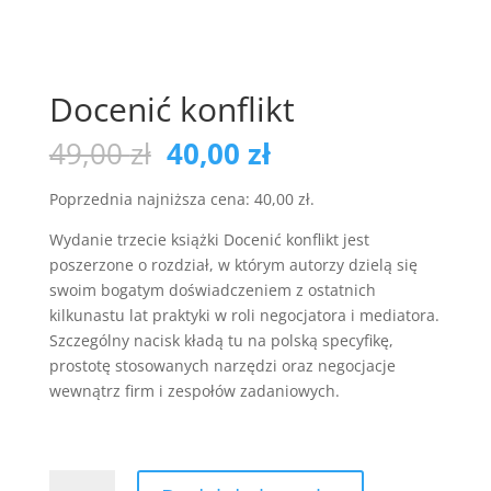
Docenić konflikt
Pierwotna
Aktualna
49,00
zł
40,00
zł
cena
cena
wynosiła:
wynosi:
Poprzednia najniższa cena:
40,00
zł
.
49,00 zł.
40,00 zł.
Wydanie trzecie książki Docenić konflikt jest
poszerzone o rozdział, w którym autorzy dzielą się
swoim bogatym doświadczeniem z ostatnich
kilkunastu lat praktyki w roli negocjatora i mediatora.
Szczególny nacisk kładą tu na polską specyfikę,
prostotę stosowanych narzędzi oraz negocjacje
wewnątrz firm i zespołów zadaniowych.
ilość