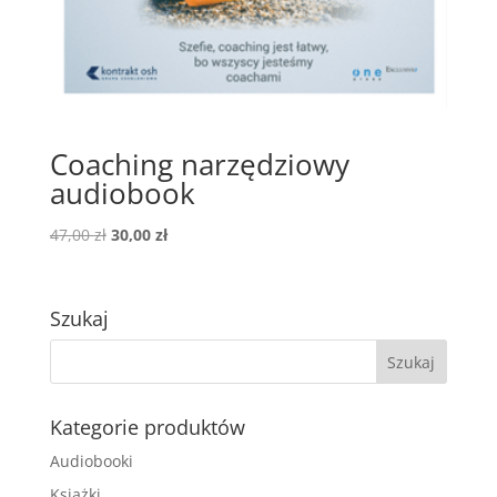
Coaching narzędziowy
audiobook
Pierwotna
Aktualna
47,00
zł
30,00
zł
cena
cena
wynosiła:
wynosi:
47,00 zł.
30,00 zł.
Szukaj
Kategorie produktów
Audiobooki
Książki